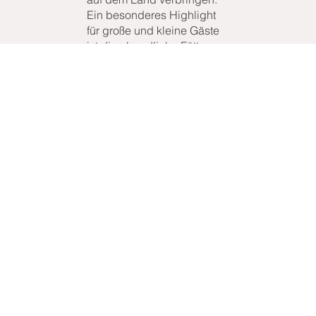
Ein besonderes Highlight
für große und kleine Gäste
ist die abendliche Fütterung
der Tiere sowie das
gemeinsame Einsammeln
der Eier – echte
Bauernhoferlebnisse
inklusive. Auch Camper
sind herzlich willkommen:
Als Partner im Projekt
„Landvergnügen“ öffnet der
Röhlsche Hof seinen Platz
für Reisende, die mit dem
Wohnmobil naturnah und
individuell übernachten
möchten.