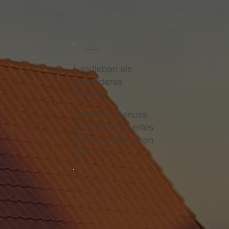
Jerichower Land
Landleben als
besonderes
Erlebnis
Erholung, Genuss
und Wissenswertes
auf dem Röhlschen
Hof