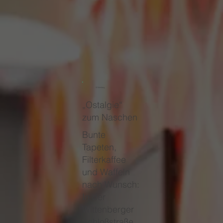
Wittenberg
„Ostalgie“
zum Naschen
Bunte
Tapeten,
Filterkaffee
und Waffeln
nach Wunsch:
In der
Wittenberger
Schloßstraße