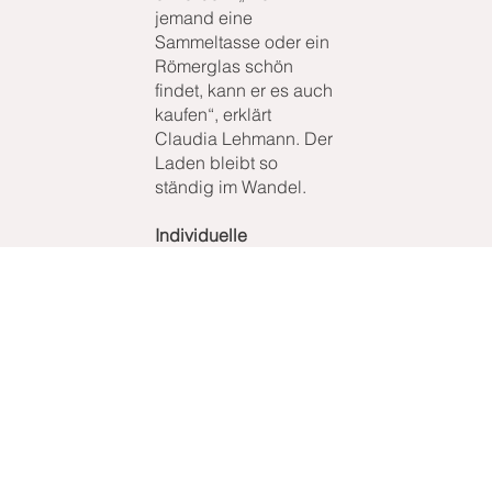
jemand eine
Sammeltasse oder ein
Römerglas schön
findet, kann er es auch
kaufen“, erklärt
Claudia Lehmann. Der
Laden bleibt so
ständig im Wandel.
Individuelle
Kreationen
Im Mittelpunkt des
Angebots stehen – wie
der Name verrät –
frisch gebackene
Waffeln in
verschiedenen
Größen; vom
handlichen Waffel-