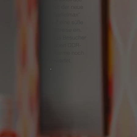
lädt der neue
„Waffelmax“
auf eine süße
Zeitreise ein.
Was Besucher
neben DDR-
Charme noch
erwartet.